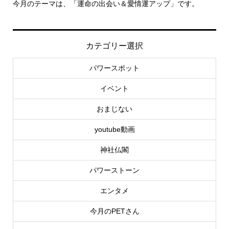
月のテーマは、「運命の出会い＆愛情運アップ」です。
里親さん募
カテゴリー選択
パワースポット
イベント
おまじない
youtube動画
神社仏閣
パワーストーン
エンタメ
今月のPETさん