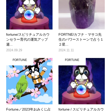
fortune/スピリチュアルカウ
FORTNE/カフナ・マサコ先
ンセラー育代の運気アップ
生のパワーストーンで占う１
週...
２星...
2024.09.29
2024.11.11
FORTUNE
FORTUNE
Fortune／2023年おみくじ占
fortune / スピリチュアルカウ