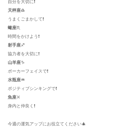
自分を大切に❗️
天秤座♎️
うまくごまかして❗️
蠍座
♏️
時間をかけよう❗️
射手座
♐️
協力者を大切に❗️
山羊座
♑️
ポーカーフェイスで❗️
水瓶座♒️
ポジティブシンキングで❗️
魚座
♓️
身内と仲良く❗️
今週の運気アップにお役立てください🎄