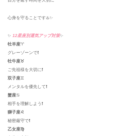
心身を守ることです♨️✨
✨
12星座別運気アップ対策
✨
牡羊座
♈️
グレーゾーンで❗️
牡牛座♉️
ご先祖様を大切に❗️
双子座
♊️
メンタルを優先して❗️
蟹座
♋️
相手を理解しよう❗️
獅子座♌️
秘密厳守で❗️
乙女座♍️