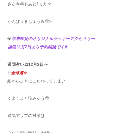
さあ今年もあと1ヵ月🎉
がんばりましょう💪😤✨
💎
年末年始のオリジナルラッキーアクセサリー
福袋12月7日より予約開始です❣️
週間占い🔮12月2日〜
✨
全体運✨
細かいことにこだわってしまい
くよくよと悩みそう🥲
運気アップの対策は、
自分を癒す時間を大切に