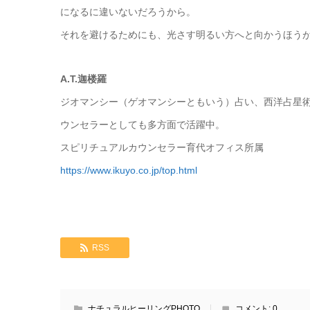
になるに違いないだろうから。
それを避けるためにも、光さす明るい方へと向かうほう
A.T.迦楼羅
ジオマンシー（ゲオマンシーともいう）占い、西洋占星
ウンセラーとしても多方面で活躍中。
スピリチュアルカウンセラー育代オフィス所属
https://www.ikuyo.co.jp/top.html
RSS
ナチュラルヒーリングPHOTO
コメント:
0