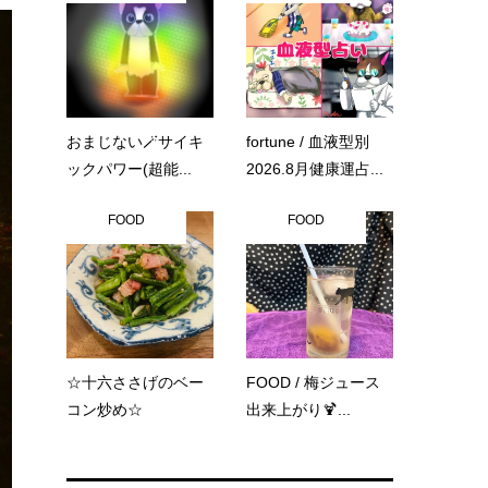
おまじない🪄サイキ
fortune / 血液型別
ックパワー(超能...
2026.8月健康運占...
FOOD
FOOD
☆十六ささげのベー
FOOD / 梅ジュース
コン炒め☆
出来上がり🍹...