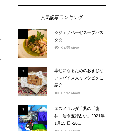
う
人気記事ランキング
☆ジェノベーゼスープパス
1
タ☆
す
3,436 views
全
幸せになるためのおまじな
2
いスパイス入りレシピをご
紹介
目
1,442 views
エスメラルダ千紫の「龍
3
神 陰陽五行占い」2021年
1月13 日~20...
と