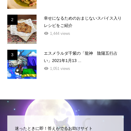
幸せになるためのおまじないスパイス入り
2
レシピをご紹介
1,444 views
エスメラルダ千紫の「龍神 陰陽五行占
3
い」2021年1月13 ...
1,051 views
迷ったときに即！答えがでるお助けサイト