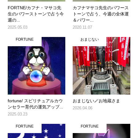
FORTNE/カフナ・マサコ先
カフナマサコ先生のパワース
生のパワーストーンで占う今
トーンで占う、今週の全体運
週の...
＆パワー...
2025.05.03
2020.11.07
FORTUNE
おまじない
fortune/ スピリチュアルカウ
おまじない🪄お地蔵さま
ンセラー育代の運気アップ...
2026.04.06
2025.03.23
FORTUNE
FORTUNE