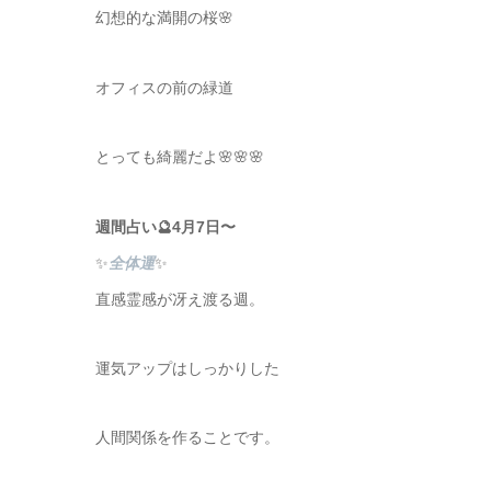
幻想的な満開の桜🌸
オフィスの前の緑道
とっても綺麗だよ🌸🌸🌸
週間占い🔮4月7日〜
✨
全体運
✨
直感霊感が冴え渡る週。
運気アップはしっかりした
人間関係を作ることです。