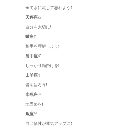
全て水に流して忘れよう❗️
天秤座
♎️
自分を大切に❗️
蠍座
♏️
相手を理解しよう❗️
射手座
♐️
しっかり顔掛けを❗️
山羊座
♑️
愛を語ろう❗️
水瓶座
♒️
地固めを❗️
魚座
♓️
自己犠牲が運気アップに❗️