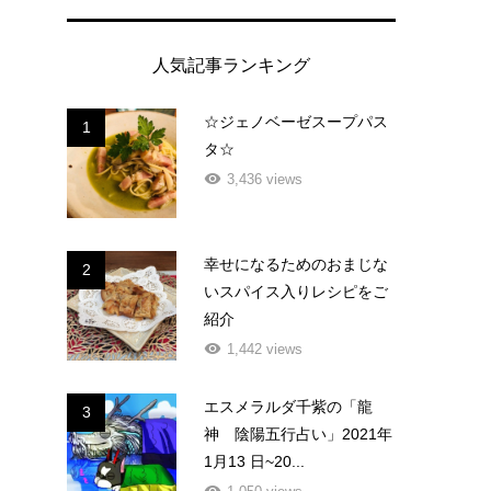
人気記事ランキング
☆ジェノベーゼスープパス
1
タ☆
3,436 views
幸せになるためのおまじな
2
いスパイス入りレシピをご
紹介
1,442 views
エスメラルダ千紫の「龍
3
神 陰陽五行占い」2021年
1月13 日~20...