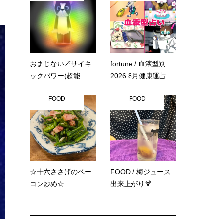
おまじない🪄サイキ
fortune / 血液型別
ックパワー(超能...
2026.8月健康運占...
FOOD
FOOD
☆十六ささげのベー
FOOD / 梅ジュース
コン炒め☆
出来上がり🍹...