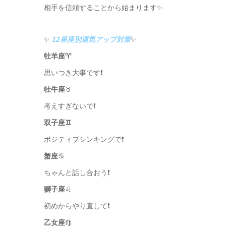
相手を信頼することから始まります✨
✨
12星座別運気アップ対策
✨
牡羊座♈️
思いつき大事です❗️
牡牛座
♉️
考えすぎないで❗️
双子座♊️
ポジティブシンキングで❗️
蟹座
♋️
ちゃんと話し合おう❗️
獅子座
♌️
初めからやり直して❗️
乙女座
♍️