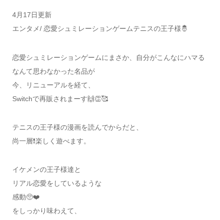
4月17日更新
エンタメ/ 恋愛シュミレーションゲームテニスの王子様🤴
恋愛シュミレーションゲームにまさか、自分がこんなにハマる
なんて思わなかった名品が
今、リニューアルを経て、
Switchで再販されまーす🙌👏🥰
テニスの王子様の漫画を読んでからだと、
尚一層❗️楽しく遊べます。
イケメンの王子様達と
リアル恋愛をしているような
感動🥺❤️
をしっかり味わえて、