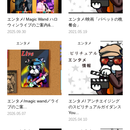
エンタメ/ Magic Wand ハロ
エンタメ/映画「バペットの晩
ウィンライブのご案内&...
餐会」
2025.09.30
2021.05.19
エンタメ
エンタメ
エンタメ/magic wand🪄ライ
エンタメ/ アンチエイジング
ブのご案...
のスピリチュアルガイダンス
You...
2026.05.07
2025.04.10