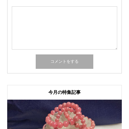
今月の特集記事