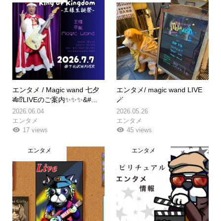
エンタメ / Magic wand 七夕
エンタメ/ magic wand LIVE
🎋⁉️LIVEのご案内✨✨✨&#...
🪄
2026.06.04
2026.05.26
エンタメ
エンタメ
17 views
45 views
エンタメ
エンタメ