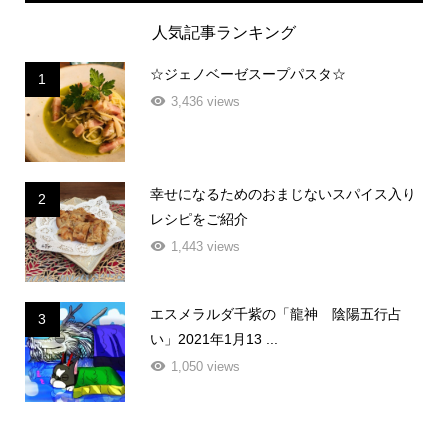
人気記事ランキング
☆ジェノベーゼスープパスタ☆
1
3,436 views
幸せになるためのおまじないスパイス入り
2
レシピをご紹介
1,443 views
エスメラルダ千紫の「龍神 陰陽五行占
3
い」2021年1月13 ...
1,050 views