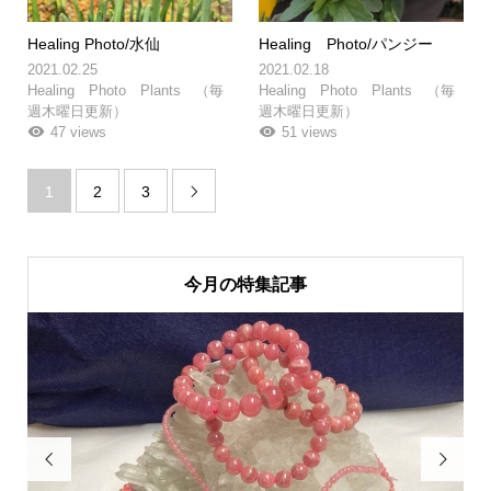
Healing Photo/水仙
Healing Photo/パンジー
2021.02.25
2021.02.18
Healing Photo Plants （毎
Healing Photo Plants （毎
週木曜日更新）
週木曜日更新）
47 views
51 views
1
2
3

今月の特集記事

