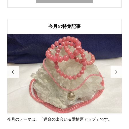
今月の特集記事


今月のテーマは、「運命の出会い＆愛情運アップ」です。
里