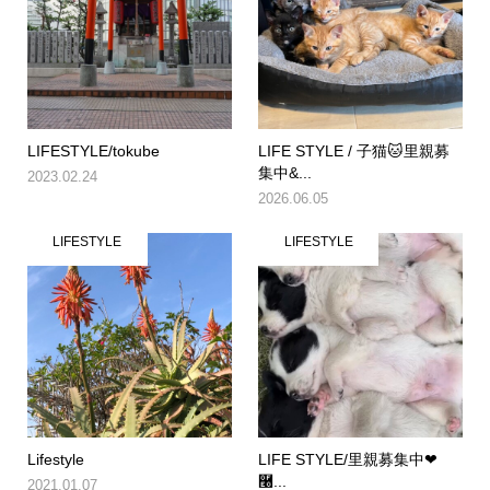
LIFESTYLE/tokube
LIFE STYLE / 子猫🐱里親募
集中&...
2023.02.24
2026.06.05
LIFESTYLE
LIFESTYLE
Lifestyle
LIFE STYLE/里親募集中❤
࿠...
2021.01.07