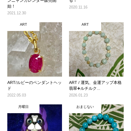
ンニャンカレンダー販売開
る！
始！
2020.11.16
2021.12.30
ART
ART
ART/ルビーのペンダントヘッ
ART / 運気、金運アップ本格
ド
翡翠➕ルチルク...
2022.05.03
2026.01.23
月曜日
おまじない