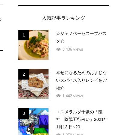
人気記事ランキング
☆ジェノベーゼスープパス
1
タ☆
3,436 views
幸せになるためのおまじな
2
いスパイス入りレシピをご
紹介
1,442 views
エスメラルダ千紫の「龍
3
神 陰陽五行占い」2021年
1月13 日~20...