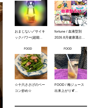
おまじない🪄サイキ
fortune / 血液型別
ックパワー(超能...
2026.8月健康運占...
FOOD
FOOD
☆十六ささげのベー
FOOD / 梅ジュース
コン炒め☆
出来上がり🍹...