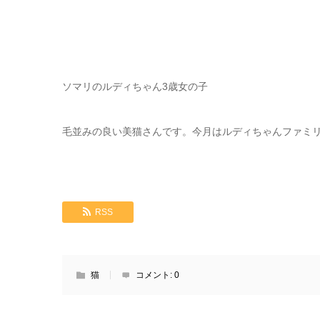
ソマリのルディちゃん3歳女の子
毛並みの良い美猫さんです。今月はルディちゃんファミ
RSS
猫
コメント:
0