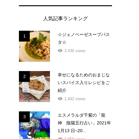
人気記事ランキング
☆ジェノベーゼスープパス
1
タ☆
3,436 views
幸せになるためのおまじな
2
いスパイス入りレシピをご
紹介
1,442 views
エスメラルダ千紫の「龍
3
神 陰陽五行占い」2021年
1月13 日~20...