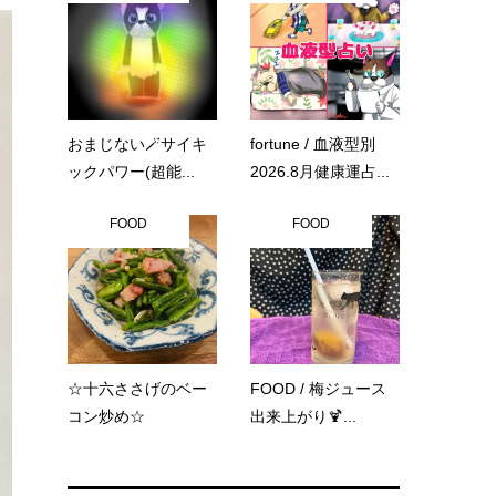
おまじない🪄サイキ
fortune / 血液型別
ックパワー(超能...
2026.8月健康運占...
FOOD
FOOD
☆十六ささげのベー
FOOD / 梅ジュース
コン炒め☆
出来上がり🍹...