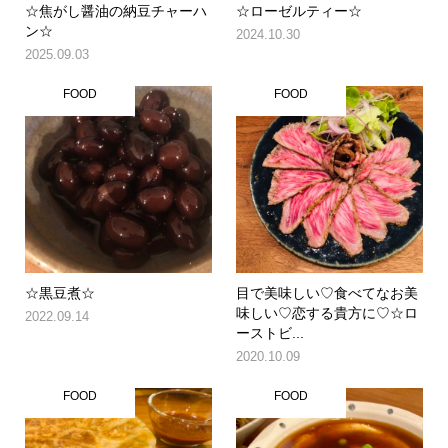
☆焦がし醤油の納豆チャーハ
☆ローゼルティー☆
ン☆
2024.10.30
2025.09.03
FOOD
FOOD
☆黒豆煮☆
目で美味しい♡食べてなお美
味しい♡恋する貴方に♡☆ロ
2022.09.14
ーストビ...
2020.10.09
FOOD
FOOD