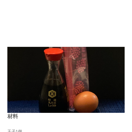
材料
玉子1個