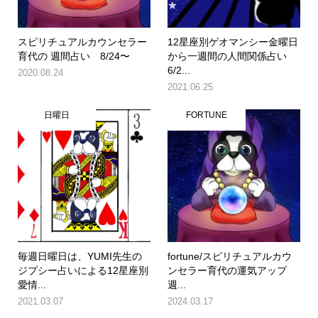
スピリチュアルカウンセラー
12星座別ゲオマンシー金曜日
育代の 週間占い 8/24〜
から一週間の人間関係占い
6/2...
2020.08.24
2021.06.25
日曜日
FORTUNE
毎週日曜日は、YUMI先生の
fortune/スピリチュアルカウ
ジプシー占いによる12星座別
ンセラー育代の運気アップ
愛情...
週...
2021.03.07
2024.03.17