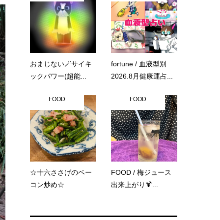
おまじない🪄サイキ
fortune / 血液型別
ックパワー(超能...
2026.8月健康運占...
FOOD
FOOD
☆十六ささげのベー
FOOD / 梅ジュース
コン炒め☆
出来上がり🍹...