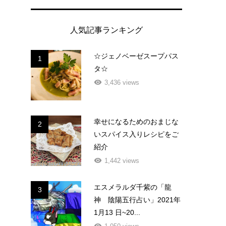
人気記事ランキング
☆ジェノベーゼスープパス
1
タ☆
3,436 views
幸せになるためのおまじな
2
いスパイス入りレシピをご
紹介
1,442 views
エスメラルダ千紫の「龍
3
神 陰陽五行占い」2021年
1月13 日~20...