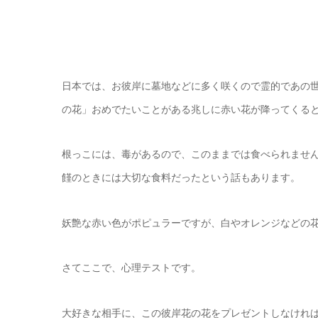
日本では、お彼岸に墓地などに多く咲くので霊的であの
の花」おめでたいことがある兆しに赤い花が降ってくる
根っこには、毒があるので、このままでは食べられませ
饉のときには大切な食料だったという話もあります。
妖艶な赤い色がポピュラーですが、白やオレンジなどの
さてここで、心理テストです。
大好きな相手に、この彼岸花の花をプレゼントしなけれ