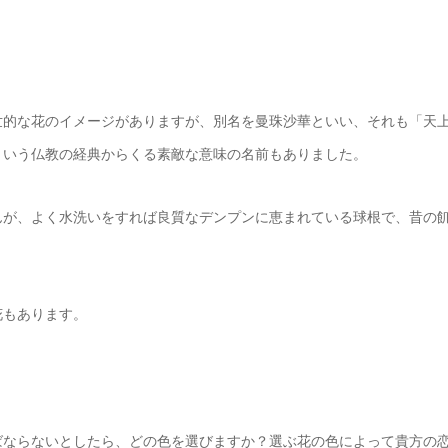
世的な花のイメージがありますが、別名を曼珠沙華といい、それも「天
という仏教の経典からくる素敵な意味の名前もありました。
んが、よく水洗いをすれば良質なデンプンに恵まれている球根で、昔の
花もあります。
ばならないとしたら、どの色を選びますか？選ぶ花の色によって貴方の