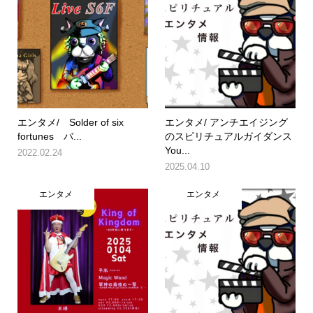
エンタメ/ Solder of six
エンタメ/ アンチエイジング
fortunes バ...
のスピリチュアルガイダンス
You...
2022.02.24
2025.04.10
エンタメ
エンタメ