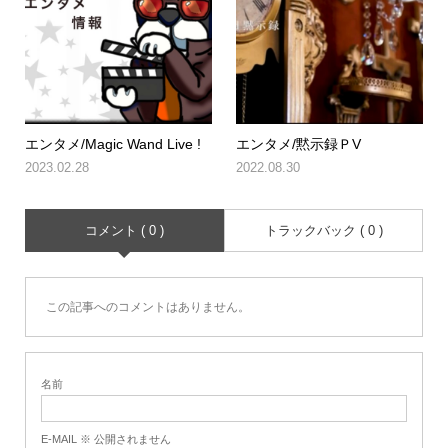
エンタメ/Magic Wand Live !
エンタメ/黙示録ＰV
2023.02.28
2022.08.30
コメント ( 0 )
トラックバック ( 0 )
この記事へのコメントはありません。
名前
E-MAIL ※ 公開されません