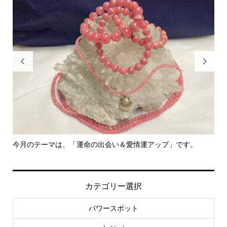


今月のテーマは、「運命の出会い＆愛情運アップ」です。
里
カテゴリー選択
パワースポット