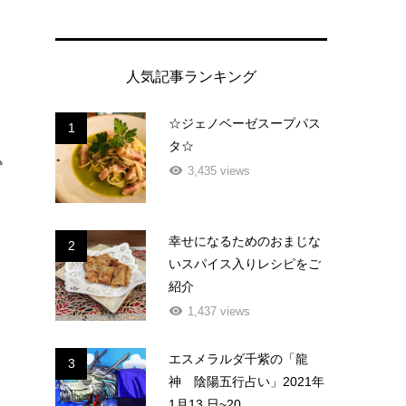
人気記事ランキング
☆ジェノベーゼスープパス
1
タ☆
込
3,435 views
幸せになるためのおまじな
2
いスパイス入りレシピをご
紹介
1,437 views
エスメラルダ千紫の「龍
3
神 陰陽五行占い」2021年
1月13 日~20...