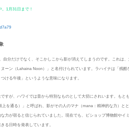
。1月31日まで！
cd7a79
象
す。自分だけでなく、そこかしこから影が消えてしまうのです。これは、
ン（Lahaina Noon）」と名付けられています。ラハイナは「残酷
りつける午後」というような意味になります。
象ですが、ハワイでは昔から特別なものとして大切にされいます。もと
lolo：太陽が頭上を通る）」と呼ばれ、影がその人のマナ（mana：精神的な力）と
的な力が宿ると信じられていました。現在でも、ビショップ博物館やイ
起きる日時を発表しています。