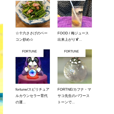
☆十六ささげのベー
FOOD / 梅ジュース
コン炒め☆
出来上がり🍹...
FORTUNE
FORTUNE
fortune/スピリチュア
FORTNE/カフナ・マ
ルカウンセラー育代
サコ先生のパワース
の運...
トーンで...