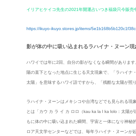
イリアヒケイコ先生の2021年開運占いつき福袋只今販売中
https://ikuyo-ikuyo.stores.jp/items/5e1b168b5b120c1f38
影が体の中に吸い込まれるラハイナ・ヌーン現
ハワイでは年に2回、自分の影がなくなる瞬間がありま
陽の直下となった地点に生じる天文現象で、「ラハイナ・ヌー
太陽」を意味するハワイ語ですから、「残酷な太陽が照
ラハイナ・ヌーンはメキシコや台湾などでも見られる現
とは「カウ カ ラ イ カ ロロ（kau ka la I ka 
もに体の中に吸い込まれた瞬間、宇宙と一体になり神秘
ロア天文学センターなどでは、毎年ラハイナ・ヌーンが