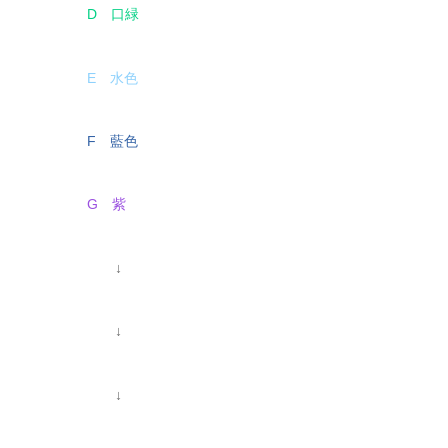
D 口緑
E 水色
F 藍色
G 紫
↓
↓
↓