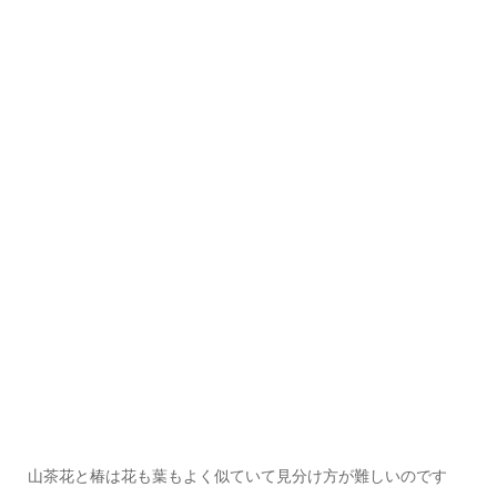
山茶花と椿は花も葉もよく似ていて見分け方が難しいのです