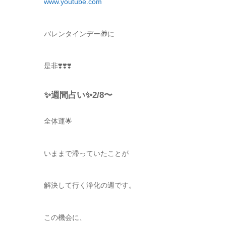
www.youtube.com
バレンタインデー🎁に
是非❣️❣️❣️
✨週間占い✨2/8〜
全体運🌟
いままで滞っていたことが
解決して行く浄化の週です。
この機会に、