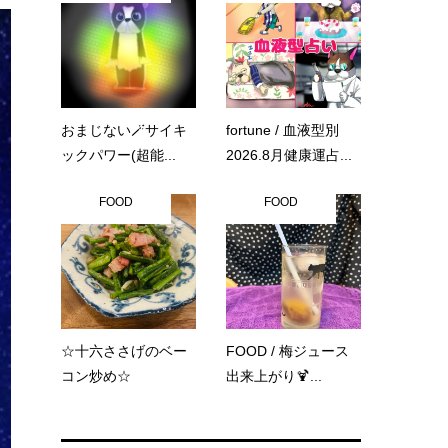
おまじない🪄サイキ
fortune / 血液型別
ックパワー(超能...
2026.8月健康運占...
FOOD
FOOD
☆十六ささげのベー
FOOD / 梅ジュース
コン炒め☆
出来上がり🍹...