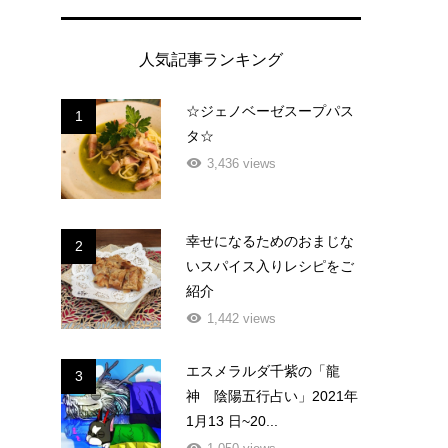
人気記事ランキング
☆ジェノベーゼスープパス
1
タ☆
3,436 views
幸せになるためのおまじな
2
いスパイス入りレシピをご
紹介
1,442 views
エスメラルダ千紫の「龍
3
神 陰陽五行占い」2021年
1月13 日~20...