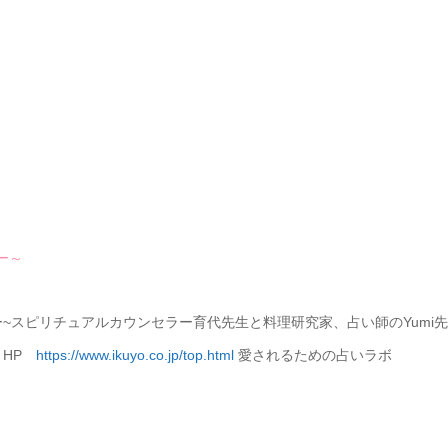
ー～
ー~スピリチュアルカウンセラー育代先生と料理研究家、占い師のYumi先
。HP
https://www.ikuyo.co.jp/top.html
愛されるための占いラボ