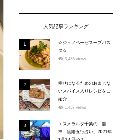
人気記事ランキング
☆ジェノベーゼスープパス
1
タ☆
3,435 views
幸せになるためのおまじな
2
いスパイス入りレシピをご
紹介
1,437 views
エスメラルダ千紫の「龍
3
神 陰陽五行占い」2021年
1月13 日~20...