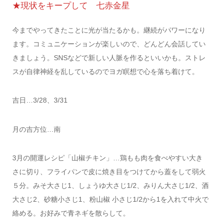
★現状をキープして 七赤金星
今までやってきたことに光が当たるかも。継続がパワーになり
ます。コミュニケーションが楽しいので、どんどん会話してい
きましょう。SNSなどで新しい人脈を作るといいかも。ストレ
スが自律神経を乱しているのでヨガ瞑想で心を落ち着けて。
吉日…3/28、3/31
月の吉方位…南
3月の開運レシピ「山椒チキン」…鶏もも肉を食べやすい大き
さに切り、フライパンで皮に焼き目をつけてから蓋をして弱火
５分。みそ大さじ1、しょうゆ大さじ1/2、みりん大さじ1/2、酒
大さじ2、砂糖小さじ1、粉山椒 小さじ1/2から1を入れて中火で
絡める。お好みで青ネギを散らして。