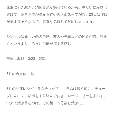
先週に引き続き、消化器系が弱っているかも。冷たい飲み物は
避けて、食事も体が温まる鍋や具沢山スープが◎。23日は注目
が集まりそうなので、素直な気持ちで対応しましょう。
シングルは新しい恋の予感。友人や先輩などの紹介が吉。急接
近というより、徐々に距離が縮まる感じ。
吉日…3/18、3/23、3/31
3月の吉方位…北
3月の開運レシピ「ラムチョップ」…ラムは焼く前に、チュー
ブにんにく、胡椒をすり込んでおき、ローズマリーをまぶす。
中火で焼き目をつけ、その後、５分蒸し焼きに。