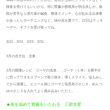
検査を受けてもいいかも。特に腎臓や膀胱系が弱る兆しが。病
院が苦手なら漢方薬や鍼灸、整体でメンテ。心が乱れる出来事
があったらガーデニングなど、緑や花を愛でて。22日はラッキ
ーデー。ギフトを受け取ってね。
吉日…3/22、3/23、3/31
3月の吉方位…北東
3月の開運レシピ「ゴーヤの浅漬」…ゴーヤ（１本）を横半分
に切ってワタをスプーンで取り除き、薄くスライス。塩もみし
てから湯通し。ビニール袋にゴーヤと塩昆布小さじ６、めんつ
ゆ小さじ３を入れてよく揉み込みいただく。
★体を温めて胃腸をいたわる 三碧木星