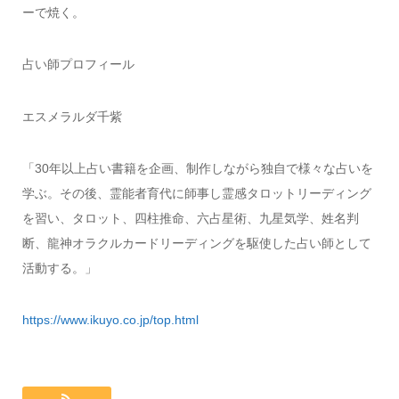
ーで焼く。
占い師プロフィール
エスメラルダ千紫
「30年以上占い書籍を企画、制作しながら独自で様々な占いを
学ぶ。その後、霊能者育代に師事し霊感タロットリーディング
を習い、タロット、四柱推命、六占星術、九星気学、姓名判
断、龍神オラクルカードリーディングを駆使した占い師として
活動する。」
https://www.ikuyo.co.jp/top.html