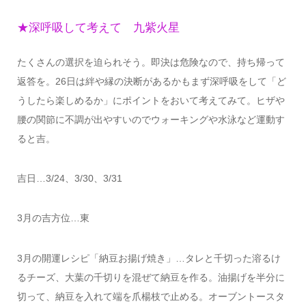
★深呼吸して考えて 九紫火星
たくさんの選択を迫られそう。即決は危険なので、持ち帰って
返答を。26日は絆や縁の決断があるかもまず深呼吸をして「ど
うしたら楽しめるか」にポイントをおいて考えてみて。ヒザや
腰の関節に不調が出やすいのでウォーキングや水泳など運動す
ると吉。
吉日…3/24、3/30、3/31
3月の吉方位…東
3月の開運レシピ「納豆お揚げ焼き」…タレと千切った溶るけ
るチーズ、大葉の千切りを混ぜて納豆を作る。油揚げを半分に
切って、納豆を入れて端を爪楊枝で止める。オーブントースタ