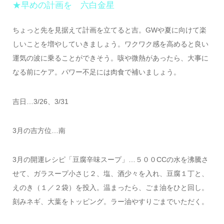
★早めの計画を 六白金星
ちょっと先を見据えて計画を立てると吉。GWや夏に向けて楽
しいことを増やしていきましょう。ワクワク感を高めると良い
運気の波に乗ることができそう。咳や微熱があったら、大事に
なる前にケア。パワー不足には肉食で補いましょう。
吉日…3/26、3/31
3月の吉方位…南
3月の開運レシピ「豆腐辛味スープ」…５００CCの水を沸騰さ
せて、ガラスープ小さじ２、塩、酒少々を入れ、豆腐１丁と、
えのき（１／２袋）を投入。温まったら、ごま油をひと回し。
刻みネギ、大葉をトッピング。ラー油やすりごまでいただく。