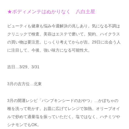
★ボディメンテはぬかりなく 八白土星
ビューティも健康も悩み今週解決の兆しあり。気になる不調は
クリニックで検査、美容はエステで磨いて。契約、ハイクラス
の買い物は要注意。じっくり考えてからが吉。29日に出会う人
に注目して、今後、強い味方になる可能性大。
吉日…3/29、3/31
3月の吉方位…北東
3月の開運レシピ「パンプキンシードのおやつ」…かぼちゃの
種を洗って乾かす。お皿に広げてレンジで加熱。オリーブオイ
ルで炒めて適量塩を振っていただく。塩ではなく、ハチミツや
シナモンでもOK。