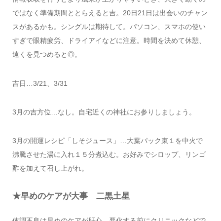
ではなく準備期間ととらえると吉。20日21日は出会いのチャン
スがあるかも。シングルは期待して。パソコン、スマホの使い
すぎで眼精疲労、ドライアイなどに注意。時間を決めて休憩、
遠くを見つめると◎。
吉日…3/21、3/31
3月の吉方位…なし。自宅近くの神社にお参りしましょう。
3月の開運レシピ「しそジュース」…大葉パック束１を中火で
沸騰させた湯に入れ１５分煮込む。お好みでシロップ、リンゴ
酢を加えて召し上がれ。
★早めのケアが大事 二黒土星
体調不良は早めのケアが肝心。悪化する前にクリニックなどで