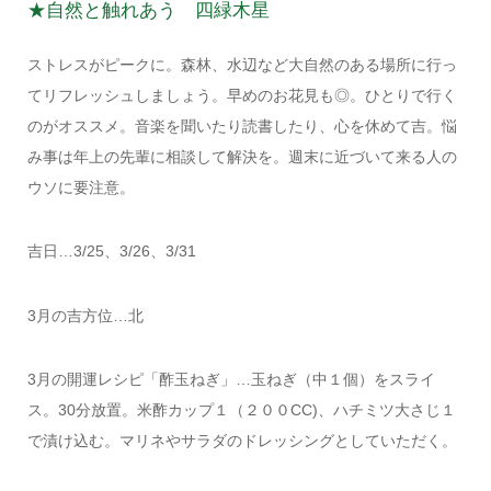
★自然と触れあう 四緑木星
ストレスがピークに。森林、水辺など大自然のある場所に行っ
てリフレッシュしましょう。早めのお花見も◎。ひとりで行く
のがオススメ。音楽を聞いたり読書したり、心を休めて吉。悩
み事は年上の先輩に相談して解決を。週末に近づいて来る人の
ウソに要注意。
吉日…3/25、3/26、3/31
3月の吉方位…北
3月の開運レシピ「酢玉ねぎ」…玉ねぎ（中１個）をスライ
ス。30分放置。米酢カップ１（２００CC)、ハチミツ大さじ１
で漬け込む。マリネやサラダのドレッシングとしていただく。