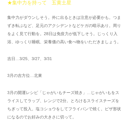
★集中力を持って 五黄土星
集中力がダウンしそう。外に出るときは注意が必要かも。つま
ずき転ぶなど、足元のアクシデントなどケガの暗示あり。周り
をよく見て行動を。28日は免疫力が低下しそう。じっくり入
浴、ゆっくり睡眠、栄養価の高い食べ物をいただきましょう。
吉日…3/25、3/27、3/31
3月の吉方位…北東
3月の開運レシピ「じゃがいもチーズ焼き」…じゃがいもをス
ライスしてラップ、レンジで2分。とろけるスライスチーズを
ちぎって投入。塩コショウをしてフライパンで焼く。ピザ形状
になるのでお好みの大きさに切って。