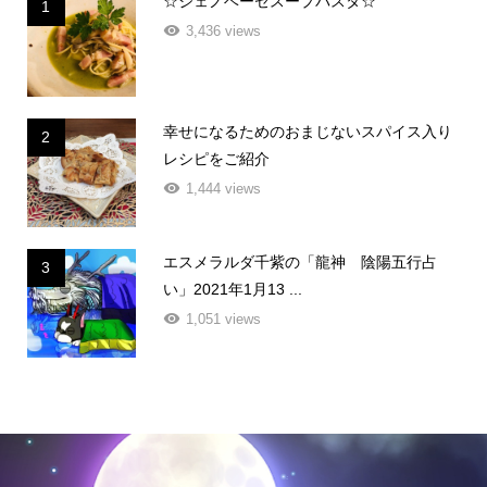
☆ジェノベーゼスープパスタ☆
1
3,436 views
幸せになるためのおまじないスパイス入り
2
レシピをご紹介
1,444 views
エスメラルダ千紫の「龍神 陰陽五行占
3
い」2021年1月13 ...
1,051 views