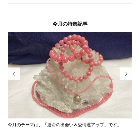
今月の特集記事


今月のテーマは、「運命の出会い＆愛情運アップ」です。
里