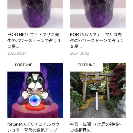
FORTNE/カフナ・マサコ先
FORTNE/カフナ・マサコ先
生のパワーストーンで占う１
生のパワーストーンで占う１
２星...
２星...
2025.04.14
2024.09.02
FORTUNE
FORTUNE
fortune/スピリチュアルカウ
神宮 仏閣 / 地元の神様へ
ンセラー育代の運気アップ
ご挨拶⛩þ...