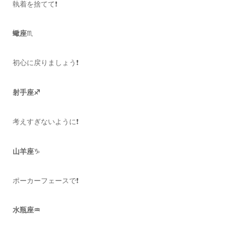
執着を捨てて❗️
蠍座
♏️
初心に戻りましょう❗️
射手座♐️
考えすぎないように❗️
山羊座
♑️
ポーカーフェースで❗️
水瓶座♒️