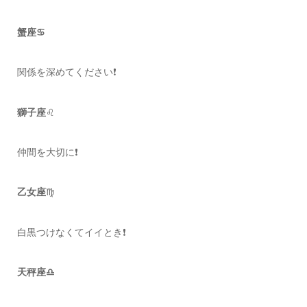
蟹座♋️
関係を深めてください❗️
獅子座
♌️
仲間を大切に❗️
乙女座
♍️
白黒つけなくてイイとき❗️
天秤座♎️