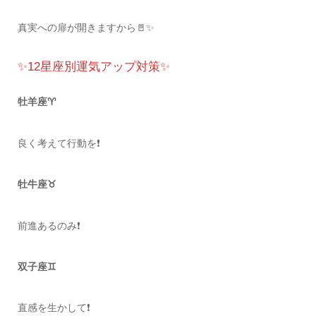
真実への扉が開きますから🚪✨
✨12星座別運気アップ対策✨
牡羊座♈️
良く考えて行動を❗️
牡牛座♉️
前進あるのみ❗️
双子座♊️
直感を生かして❗️