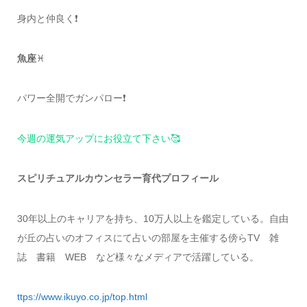
身内と仲良く❗️
魚座
♓️
パワー全開でガンパロー❗️
今週の運気アップにお役立て下さい🥰
スピリチュアルカウンセラー育代プロフィール
30年以上のキャリアを持ち、10万人以上を鑑定している。自由
が丘の占いのオフィスにて占いの部屋を主催する傍らTV 雑
誌 書籍 WEB など様々なメディアで活躍している。
ttps://www.ikuyo.co.jp/top.html