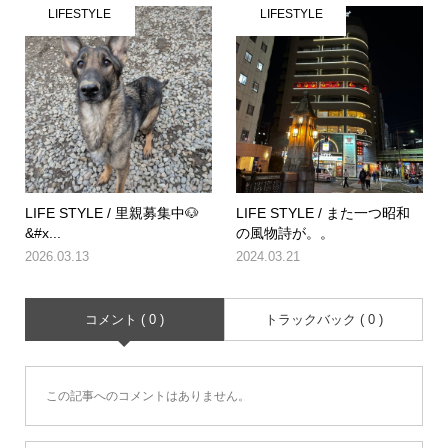
LIFESTYLE
LIFESTYLE
LIFE STYLE / 里親募集中🐶
LIFE STYLE / また一つ昭和
&#x...
の風物詩が。。
2026.03.13
2024.03.21
コメント ( 0 )
トラックバック ( 0 )
この記事へのコメントはありません。