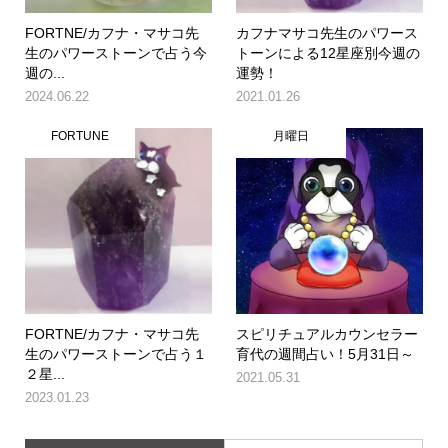
FORTNE/カフナ・マサコ先
カフナマサコ先生のパワース
生のパワーストーンで占う今
トーンによる12星座別今週の
週の...
運勢！
2024.06.22
2021.01.26
FORTUNE
月曜日
FORTNE/カフナ・マサコ先
スピリチュアルカウンセラー
生のパワーストーンで占う１
育代の週間占い！5月31日～
２星...
2021.05.31
2023.01.23