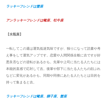
ラッキーフレンドは蟹座
アンラッキーフレンドは蠍座、牡牛座
【水瓶座】
一転してこの週は運気低迷気味ですが、独りになって読書や考
え事をして運気アップです。恋愛や人間関係全般に吉ですが好
悪良否などの逆転があるかも。先輩や上司に当たる人たちには
本能的直感で応対して吉。後輩や部下に当たる人たちの顔ぶれ
などに変化があるかも。同期や同僚にあたる人たちとは目的を
持って集まると吉。
ラッキーフレンドは蠍座、獅子座、蟹座