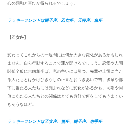
心の調和と喜びが得られるでしょう。
ラッキーフレンドは獅子座、乙女座、天秤座、魚座
【乙女座】
変わってこれからの一週間には何か大きな変化があるかもしれ
ません。自ら行動することで運が開けるでしょう。恋愛や人間
関係全般に吉凶相半ば。恋の争いには勝つ。先輩や上司に当た
る人たちとはかけひきなしの正直なおつきあいで吉。後輩や部
下に当たる人たちには顔ぶれなどに変化があるかも、同期や同
僚にあたる人たちとの関係はとても良好で何をしてもうまくい
きそうなほど。
ラッキーフレンドは乙女座、蟹座、獅子座、射手座