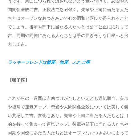
うです。周囲につられて流されないよう気を付けて。恋愛や人
間関係全般に吉。正攻法で忍耐強く。先輩や上司に当たる人た
ちとはオープンなおつきあいで心の調和と喜びが得られること
でしょう。後輩や部下に当たる人たちとは公平公正に応対して
吉。同期や同僚にあたる人たちとは手の届きそうな目標へと努
力して吉。
ラッキーフレンドは蟹座、魚座、ふたご座
【獅子座】
これからの一週間は吉凶つけがたしといえども運気順当。参加
や復帰で運気アップ。恋愛や人間関係全般については美しく装
い共感して吉。変化もあり。先輩や上司に当たる人たちとは目
的を持って集まって運気アップ。後輩や部下に当たる人たちや
同期や同僚にあたる人たちとはオープンなおつきあいによって