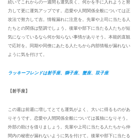
続いてこれからの一週間も運気良く、何かを手に入れようと努
力して更に運気アップです。恋愛や人間関係全般については正
攻法で努力して吉。情報漏れに注意を。先輩や上司に当たる人
たちとの関係は堅調でしょう。後輩や部下に当たる人たちが短
気になっているなら何か知らない事情がありそう。本能的直観
で応対を。同期や同僚にあたる人たちから内部情報が漏れない
ように気を付けて。
ラッキーフレンドは射手座、獅子座、蟹座、双子座
【射手座】
この週は前週に増してとても運気がよく、大いに得るものがあ
りそうです。恋愛や人間関係全般については孤独になりそう。
外部の助けを借りましょう。先輩や上司に当たる人たちから仲
間内の秘密が漏れないように気を付けて。後輩や部下に当たる