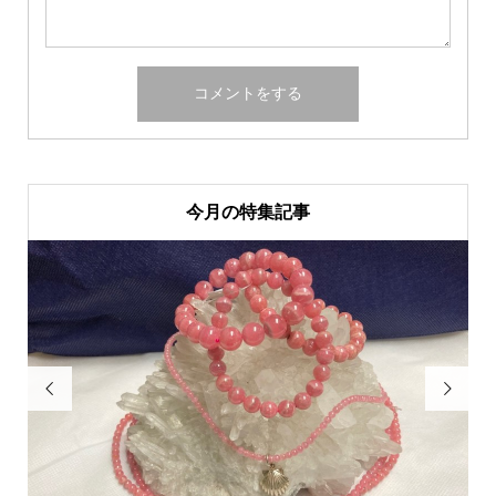
今月の特集記事

