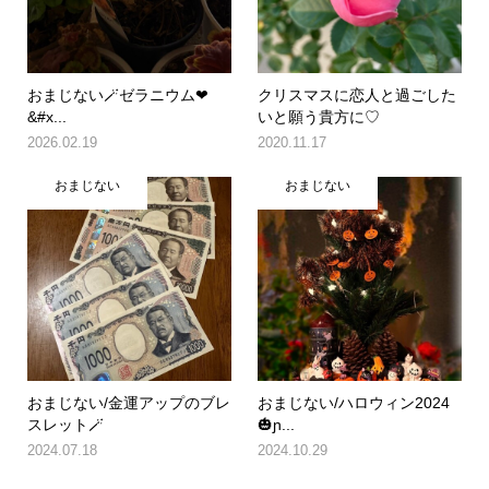
おまじない🪄ゼラニウム❤
クリスマスに恋人と過ごした
&#x...
いと願う貴方に♡
2026.02.19
2020.11.17
おまじない
おまじない
おまじない/金運アップのブレ
おまじない/ハロウィン2024
スレット🪄
🎃ɲ...
2024.07.18
2024.10.29