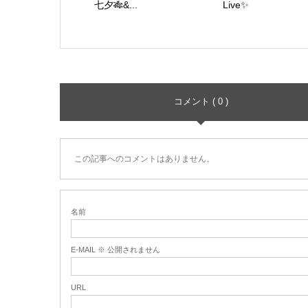
七夕🎋&...
Live✨
コメント ( 0 )
この記事へのコメントはありません。
名前
E-MAIL ※ 公開されません
URL