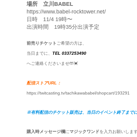
場所 立川BABEL
https://www.babel-rocktower.net/
日時 11/4 19時〜
出演時間 19時35分出演予定
前売りチケット
ご希望の方は、
当日までに、
TEL 0337253490
へご連絡くださいませ🤲💓
配信ストアURL：
https://twitcasting.tv/tachikawababel/shopcart/193291
※有料配信のチケット販売は、当日のイベント終了まで
購入時メッセージ欄
に
マジックワンド
を入力お願いします