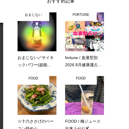
おすすめ記事
おまじない
FORTUNE
おまじない🪄サイキ
fortune / 血液型別
ックパワー(超能...
2026.8月健康運占...
FOOD
FOOD
☆十六ささげのベー
FOOD / 梅ジュース
コン炒め☆
出来上がり🍹...