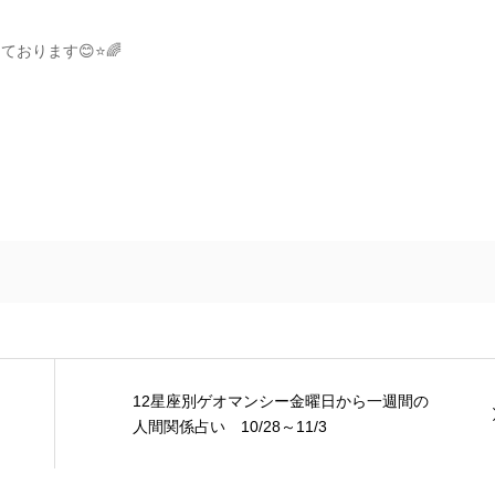
おります😊⭐️🌈
12星座別ゲオマンシー金曜日から一週間の
人間関係占い 10/28～11/3