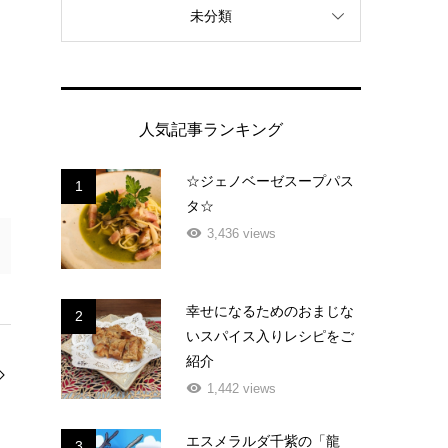
未分類
人気記事ランキング
☆ジェノベーゼスープパス
1
タ☆
3,436 views
幸せになるためのおまじな
2
いスパイス入りレシピをご
紹介
1,442 views
エスメラルダ千紫の「龍
3