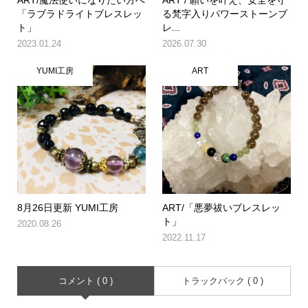
「ラブラドライトブレスレッ
る梵字入りパワーストーンブ
ト」
レ...
2023.01.24
2026.07.30
YUMI工房
ART
8月26日更新 YUMI工房
ART/「悪夢祓いブレスレッ
ト」
2020.08.26
2022.11.17
コメント ( 0 )
トラックバック ( 0 )