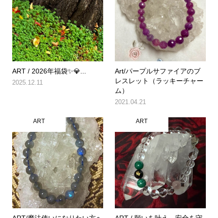
ART / 2026年福袋✨💎...
Art/パープルサファイアのブ
レスレット（ラッキーチャー
2025.12.11
ム）
2021.04.21
ART
ART
ART/魔法使いになりたい方へ
ART / 願いを叶え、安全を守