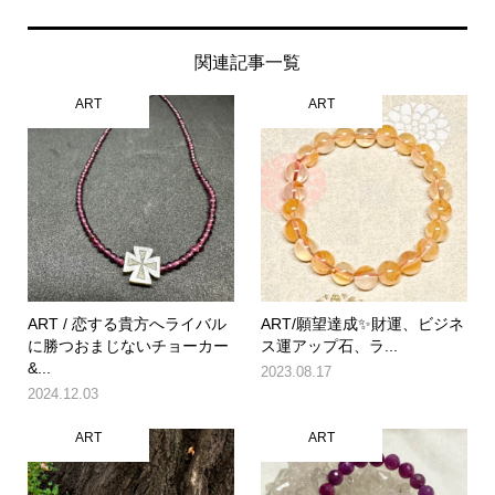
関連記事一覧
ART
ART
ART / 恋する貴方へライバル
ART/願望達成✨財運、ビジネ
に勝つおまじないチョーカー
ス運アップ石、ラ...
&...
2023.08.17
2024.12.03
ART
ART