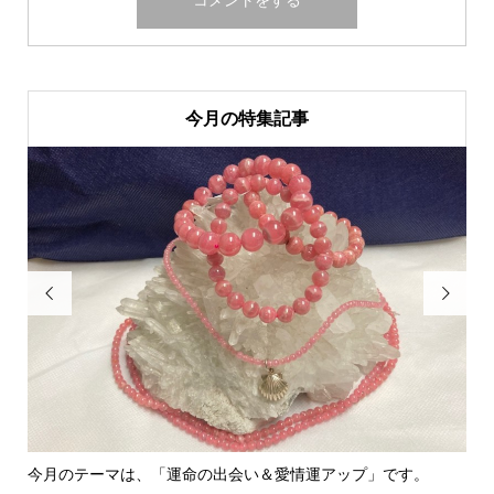
今月の特集記事


今月のテーマは、「運命の出会い＆愛情運アップ」です。
里