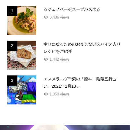
☆ジェノベーゼスープパスタ☆
1
3,436 views
幸せになるためのおまじないスパイス入り
2
レシピをご紹介
1,442 views
エスメラルダ千紫の「龍神 陰陽五行占
3
い」2021年1月13 ...
1,050 views