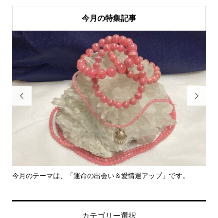
今月の特集記事


今月のテーマは、「運命の出会い＆愛情運アップ」です。
里
カテゴリー選択