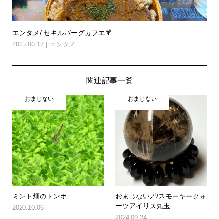
エンタメ/ セキルバーグカフエ🍹
2025.06.17
エンタメ
関連記事一覧
おまじない
おまじない
ミント畑のトンボ
おまじない🪄/スモーキークォ
ーツアイリス丸玉
2020.10.06
2024.09.24