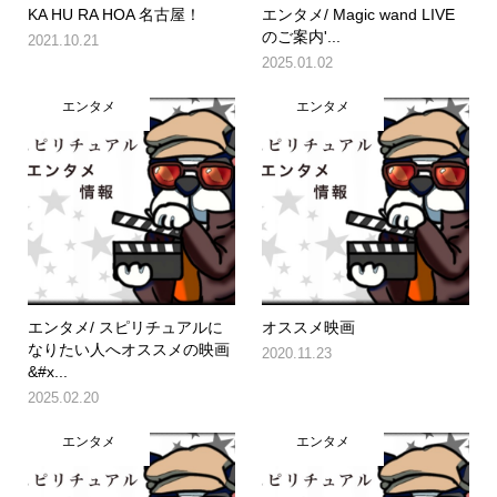
KA HU RA HOA 名古屋！
エンタメ/ Magic wand LIVE
のご案内'...
2021.10.21
2025.01.02
エンタメ
エンタメ
エンタメ/ スピリチュアルに
オススメ映画
なりたい人へオススメの映画
2020.11.23
&#x...
2025.02.20
エンタメ
エンタメ