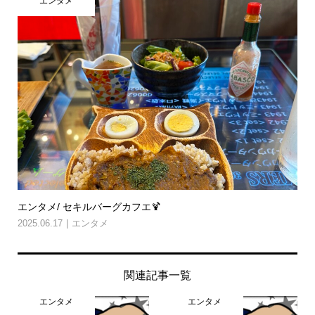
エンタメ
エンタメ/ セキルバーグカフエ🍹
2025.06.17
エンタメ
関連記事一覧
エンタメ
エンタメ