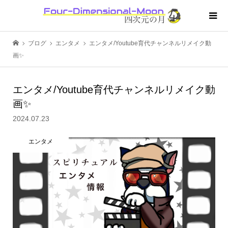
ブログ
エンタメ
エンタメ/Youtube育代チャンネルリメイク動
画✨
エンタメ/Youtube育代チャンネルリメイク動
画✨
2024.07.23
エンタメ