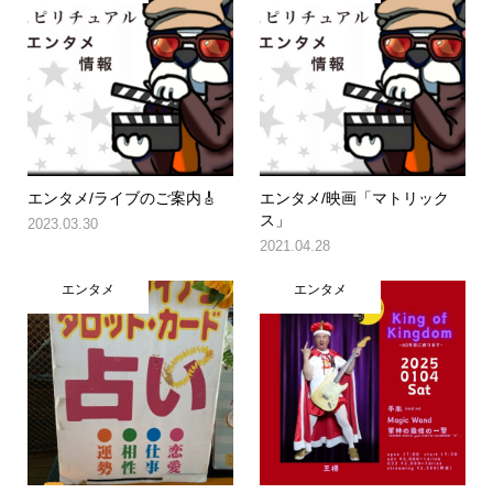
エンタメ/ライブのご案内🎸
エンタメ/映画「マトリック
ス」
2023.03.30
2021.04.28
エンタメ
エンタメ