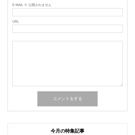
E-MAIL ※ 公開されません
URL
今月の特集記事