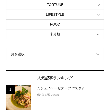
FORTUNE
LIFESTYLE
FOOD
未分類
月を選択
人気記事ランキング
☆ジェノベーゼスープパスタ☆
1
3,435 views