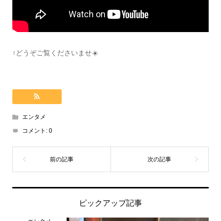
↑どうぞご覧くださいませ☀️
エンタメ
コメント:
0
ピックアップ記事