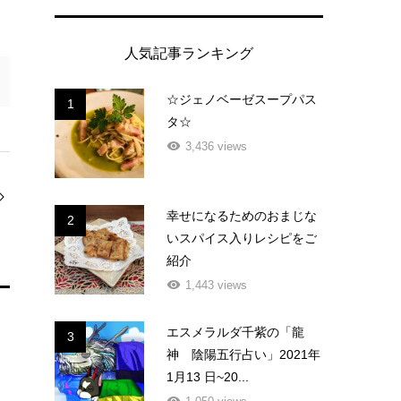
人気記事ランキング
☆ジェノベーゼスープパス
1
タ☆
3,436 views
幸せになるためのおまじな
2
いスパイス入りレシピをご
紹介
1,443 views
エスメラルダ千紫の「龍
3
神 陰陽五行占い」2021年
1月13 日~20...