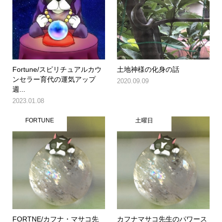
Fortune/スピリチュアルカウ
土地神様の化身の話
ンセラー育代の運気アップ
2020.09.09
週...
2023.01.08
FORTUNE
土曜日
FORTNE/カフナ・マサコ先
カフナマサコ先生のパワース