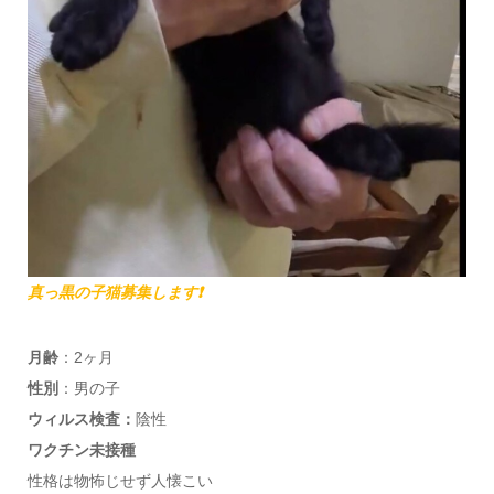
真っ黒の子猫募集します❗
月齢
：2ヶ月
性別
：男の子
ウィルス検査：
陰性
ワクチン未接種
性格は物怖じせず人懐こい