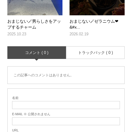
おまじない🪄男らしさをアッ
おまじない🪄ゼラニウム❤
プするチャーム
&#x...
2025.10.23
2026.02.19
コメント ( 0 )
トラックバック ( 0 )
この記事へのコメントはありません。
名前
E-MAIL ※ 公開されません
URL