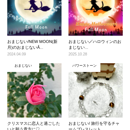
おまじない/NEW MOON(新
おまじない🪄ハロウィンのお
月)のおまじないǺ...
まじない...
2024.04.09
2025.10.28
おまじない
パワーストーン
クリスマスに恋人と過ごした
おまじない/ 旅行を守るチャ
いと願う貴方に♡
ームブレスレット