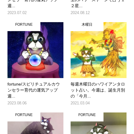
週...
２星...
2023.07.02
2024.08.12
FORTUNE
木曜日
fortune/スピリチュアルカウ
毎週木曜日のハワイアンタロ
ンセラー育代の運気アップ
ット占い。今週は、誕生月別
週...
の「今月...
2023.08.06
2021.03.04
FORTUNE
FORTUNE