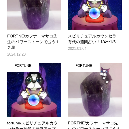
FORTNE/カフナ・マサコ先
スピリチュアルカウンセラー
生のパワーストーンで占う１
育代の週間占い！1/4〜1/6
２星...
2021.01.04
2024.12.23
FORTUNE
FORTUNE
fortune/スピリチュアルカウ
FORTNE/カフナ・マサコ先
ンセラー育代の運気アップ
生のパワーストーンで占う１