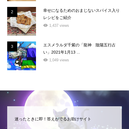
幸せになるためのおまじないスパイス入り
2
レシピをご紹介
1,437 views
エスメラルダ千紫の「龍神 陰陽五行占
3
い」2021年1月13 ...
1,049 views
迷ったときに即！答えがでるお助けサイト