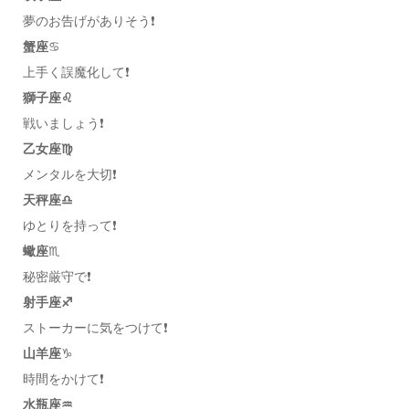
夢のお告げがありそう❗️
蟹座
♋️
上手く誤魔化して❗️
獅子座♌️
戦いましょう❗️
乙女座♍️
メンタルを大切❗️
天秤座♎️
ゆとりを持って❗️
蠍座
♏️
秘密厳守で❗️
射手座♐️
ストーカーに気をつけて❗️
山羊座
♑️
時間をかけて❗️
水瓶座♒️