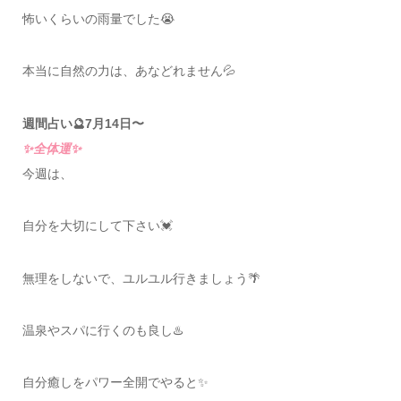
怖いくらいの雨量でした😭
本当に自然の力は、あなどれません💦
週間占い🔮7月14日〜
✨全体運✨
今週は、
自分を大切にして下さい💓
無理をしないで、ユルユル行きましょう🌴
温泉やスパに行くのも良し♨️
自分癒しをパワー全開でやると✨