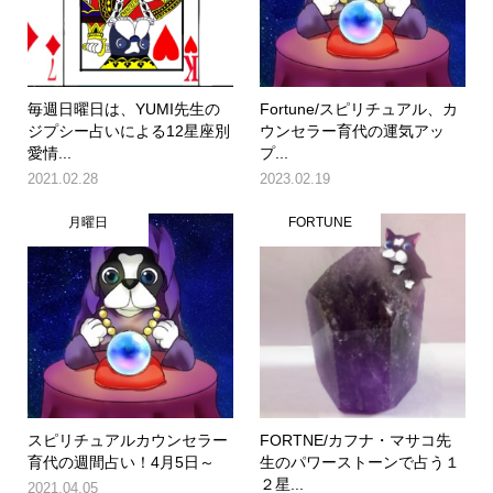
毎週日曜日は、YUMI先生の
Fortune/スピリチュアル、カ
ジプシー占いによる12星座別
ウンセラー育代の運気アッ
愛情...
プ...
2021.02.28
2023.02.19
月曜日
FORTUNE
スピリチュアルカウンセラー
FORTNE/カフナ・マサコ先
育代の週間占い！4月5日～
生のパワーストーンで占う１
２星...
2021.04.05