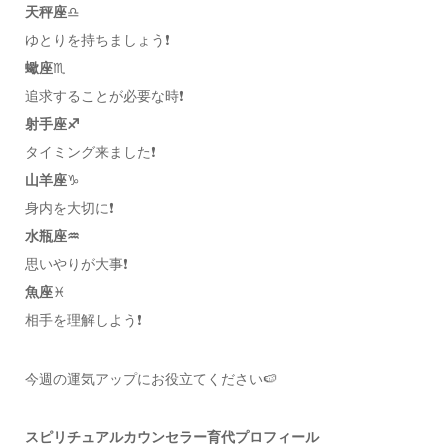
天秤座
♎️
ゆとりを持ちましょう❗️
蠍座
♏️
追求することが必要な時❗️
射手座♐️
タイミング来ました❗️
山羊座
♑️
身内を大切に❗️
水瓶座♒️
思いやりが大事❗️
魚座
♓️
相手を理解しよう❗️
今週の運気アップにお役立てください🍉
スピリチュアルカウンセラー育代プロフィール