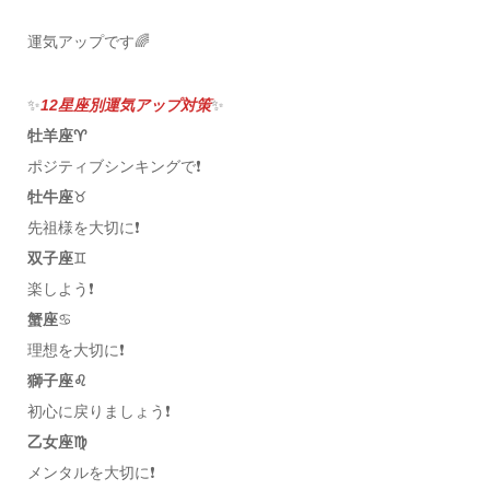
運気アップです🌈
✨
12星座別運気アップ対策
✨
牡羊座♈️
ポジティブシンキングで❗️
牡牛座
♉️
先祖様を大切に❗️
双子座
♊️
楽しよう❗️
蟹座
♋️
理想を大切に❗️
獅子座♌️
初心に戻りましょう❗️
乙女座♍️
メンタルを大切に❗️