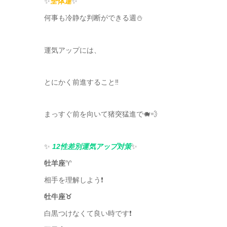
✨
全体運
✨
何事も冷静な判断ができる週⛄️
運気アップには、
とにかく前進すること‼️
まっすぐ前を向いて猪突猛進で🐗💨
✨
12性差別運気アップ対策
✨
牡羊座
♈️
相手を理解しよう❗️
牡牛座♉️
白黒つけなくて良い時です❗️