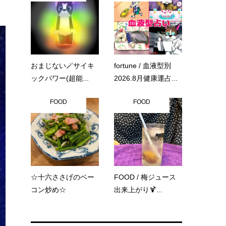
おまじない🪄サイキ
fortune / 血液型別
ックパワー(超能...
2026.8月健康運占...
FOOD
FOOD
☆十六ささげのベー
FOOD / 梅ジュース
コン炒め☆
出来上がり🍹...