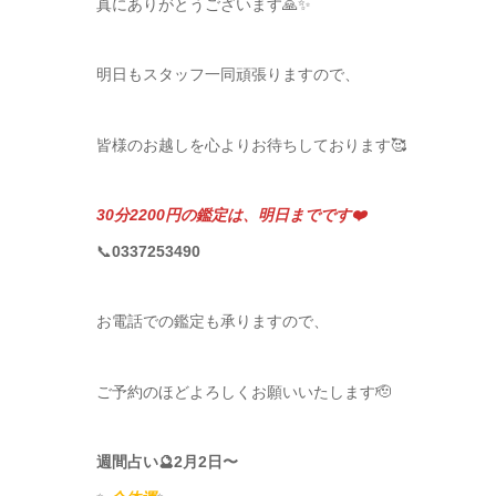
真にありがとうございます🙏✨
明日もスタッフ一同頑張りますので、
皆様のお越しを心よりお待ちしております🥰
30分2200円の鑑定は、明日までです❤️
📞
0337253490
お電話での鑑定も承りますので、
ご予約のほどよろしくお願いいたします🫡
週間占い🔮2月2日〜