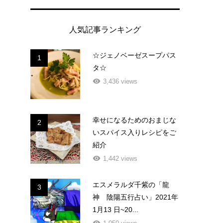
人気記事ランキング
☆ジェノベーゼスープパス
1
タ☆
3,436 views
幸せになるためのおまじな
2
いスパイス入りレシピをご
紹介
1,442 views
エスメラルダ千紫の「龍
3
神 陰陽五行占い」2021年
1月13 日~20...