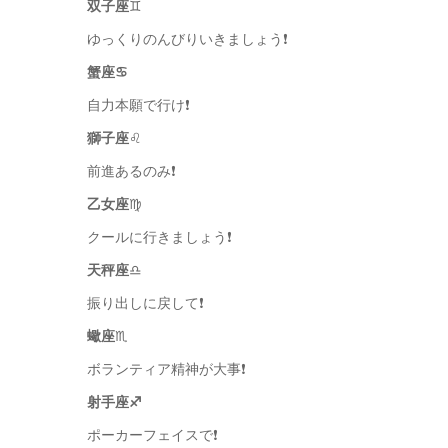
双子座
♊️
ゆっくりのんびりいきましょう❗️
蟹座♋️
自力本願で行け❗️
獅子座
♌️
前進あるのみ❗️
乙女座
♍️
クールに行きましょう❗️
天秤座
♎️
振り出しに戻して❗️
蠍座
♏️
ボランティア精神が大事❗️
射手座♐️
ポーカーフェイスで❗️