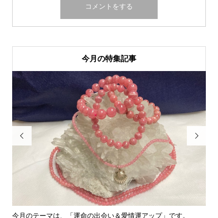
今月の特集記事


今月のテーマは、「運命の出会い＆愛情運アップ」です。
里