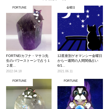
FORTUNE
金曜日
FORTNE/カフナ・マサコ先
12星座別ゲオマンシー金曜日
生のパワーストーンで占う１
から一週間の人間関係占い
２星...
6/1...
2022.04.18
2021.06.11
FORTUNE
FORTUNE