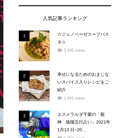
人気記事ランキング
☆ジェノベーゼスープパス
1
タ☆
3,435 views
幸せになるためのおまじな
2
いスパイス入りレシピをご
紹介
1,441 views
エスメラルダ千紫の「龍
3
神 陰陽五行占い」2021年
1月13 日~20...