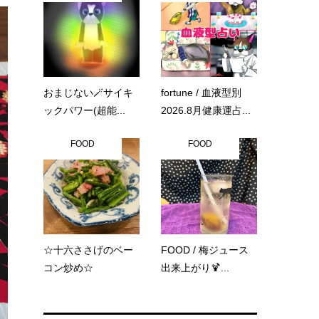
おまじない🪄サイキ
fortune / 血液型別
ックパワー(超能...
2026.8月健康運占...
FOOD
FOOD
☆十六ささげのベー
FOOD / 梅ジュース
コン炒め☆
出来上がり🍹...