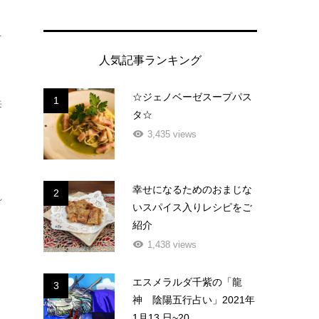
を
人気記事ランキング
☆ジェノベーゼスープパス
1
来
タ☆
ま
3,435 views
幸せになるためのおまじな
2
れ
いスパイス入りレシピをご
紹介
1,438 views
エスメラルダ千紫の「龍
3
神 陰陽五行占い」2021年
1月13 日~20...