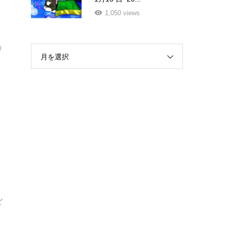
1,050 views
時
月を選択
ま
ど