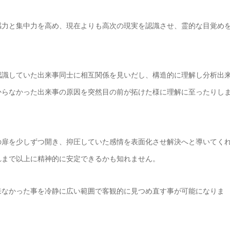
感力と集中力を高め、現在よりも高次の現実を認識させ、霊的な目覚め
認識していた出来事同士に相互関係を見いだし、構造的に理解し分析出
からなかった出来事の原因を突然目の前が拓けた様に理解に至ったりし
の扉を少しずつ開き、抑圧していた感情を表面化させ解決へと導いてく
れまで以上に精神的に安定できるかも知れません。
来なかった事を冷静に広い範囲で客観的に見つめ直す事が可能になりま