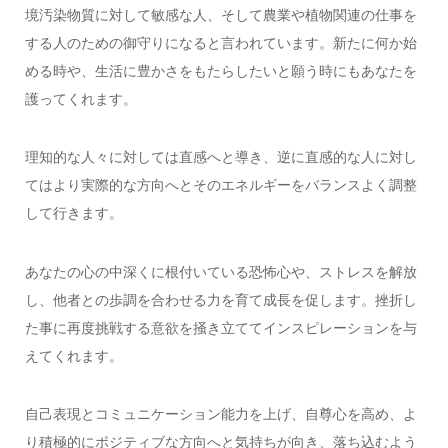
境汚染物質に対して敏感な人、そして農業や植物関連の仕事を
する人のための御守りになると言われています。新たに何か始
める時や、生活に豊かさをもたらしたいと願う時にもあなたを
護ってくれます。
理知的な人々に対しては直感へと導き、逆に直感的な人に対し
てはより実際的な方向へとそのエネルギーをバランスよく調整
して行きます。
あなたの心の中深くに根付いている恐怖心や、ストレスを解放
し、他者との歩調を合わせる力を育て成長を促します。挫折し
た事に再度挑戦する意欲を掻き立ててインスピレーションを与
えてくれます。
自己表現とコミュニケーション能力を上げ、自尊心を高め、よ
り積極的にポジティブな方向へと気持ちが向き、落ち込むよう