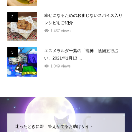
幸せになるためのおまじないスパイス入り
2
レシピをご紹介
1,437 views
エスメラルダ千紫の「龍神 陰陽五行占
3
い」2021年1月13 ...
1,049 views
迷ったときに即！答えがでるお助けサイト