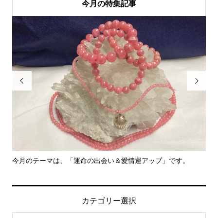
今月の特集記事


今月のテーマは、「運命の出会い＆愛情運アップ」です。
里
カテゴリー選択