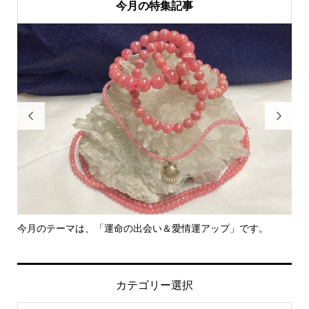
今月の特集記事


今月のテーマは、「運命の出会い＆愛情運アップ」です。
里
カテゴリー選択