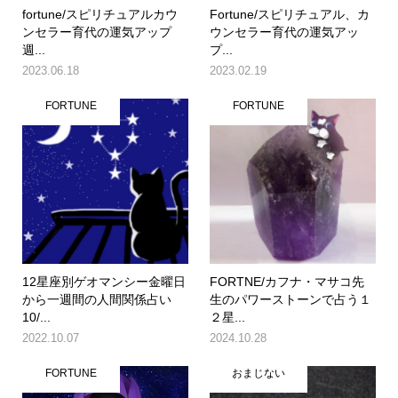
fortune/スピリチュアルカウ
Fortune/スピリチュアル、カ
ンセラー育代の運気アップ
ウンセラー育代の運気アッ
週...
プ...
2023.06.18
2023.02.19
FORTUNE
FORTUNE
12星座別ゲオマンシー金曜日
FORTNE/カフナ・マサコ先
から一週間の人間関係占い
生のパワーストーンで占う１
10/...
２星...
2022.10.07
2024.10.28
FORTUNE
おまじない