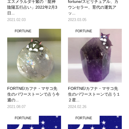
エスメラルダ千紫の「龍神
fortune/スピリチュアル、カ
陰陽五行占い」2022年2月3
ウンセラー、育代の運気ア
日...
ッ...
2021.02.03
2023.03.05
FORTUNE
FORTUNE
FORTNE/カフナ・マサコ先
FORTNE/カフナ・マサコ先
生のパワーストーンで占う今
生のパワーストーンで占う１
週の...
２星...
2021.08.07
2024.02.26
FORTUNE
FORTUNE