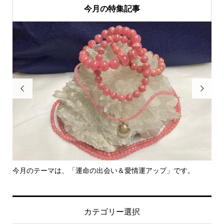
今月の特集記事


今月のテーマは、「運命の出会い＆愛情運アップ」です。
里
カテゴリー選択