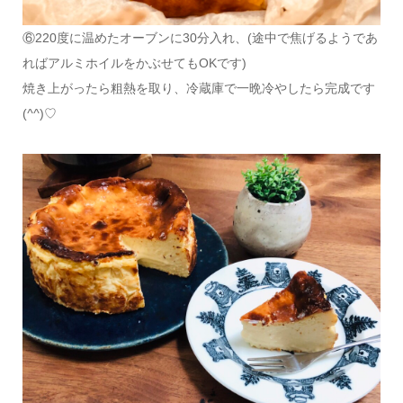
⑥220度に温めたオーブンに30分入れ、(途中で焦げるようであ
ればアルミホイルをかぶせてもOKです)
焼き上がったら粗熱を取り、冷蔵庫で一晩冷やしたら完成です
(
^^
)♡