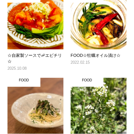
☆自家製ソースで🦐エビチリ
FOOD☆牡蠣オイル漬け☆
☆
2022.02.15
2025.10.08
FOOD
FOOD