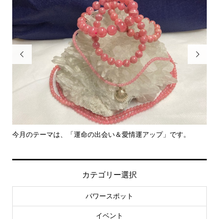


里親さん募集中！
-
社..
カテゴリー選択
パワースポット
イベント