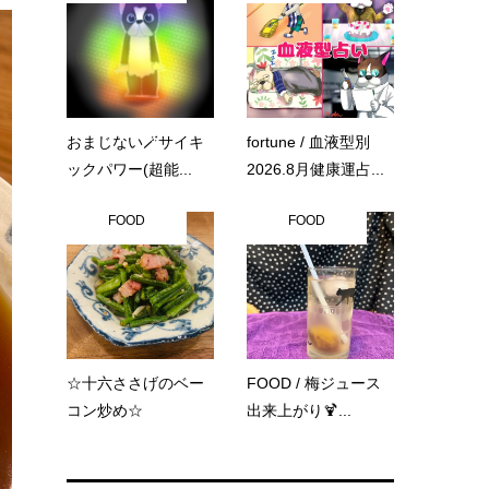
おまじない🪄サイキ
fortune / 血液型別
ックパワー(超能...
2026.8月健康運占...
FOOD
FOOD
☆十六ささげのベー
FOOD / 梅ジュース
コン炒め☆
出来上がり🍹...