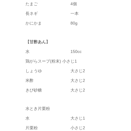
たまご 4個
長ネギ 一本
かにかま 80g
【甘酢あん】
水 150cc
鶏がらスープ(粉末) 小さじ1
しょうゆ 大さじ2
米酢 大さじ2
きび砂糖 大さじ2
水とき片栗粉
水 大さじ1
片栗粉 小さじ2