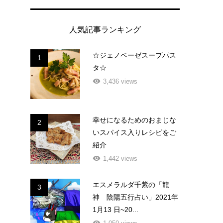
人気記事ランキング
☆ジェノベーゼスープパス
1
タ☆
3,436 views
幸せになるためのおまじな
2
いスパイス入りレシピをご
紹介
1,442 views
エスメラルダ千紫の「龍
3
神 陰陽五行占い」2021年
1月13 日~20...