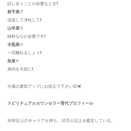
話し合うことが必要なとき❗️
射手座
♐️
涙流して浄化して❗️
山羊座
♑️
純粋な心が必要です❗️
水瓶座
♒️
一旦離れましょう❗️
魚座
♓️
身内を大切に❗️
今週の運気アップにお役立て下さい😊💓
スピリチュアルカウンセラー育代プロフィール
30年以上のキャリアを持ち、10万人以上を鑑定している。