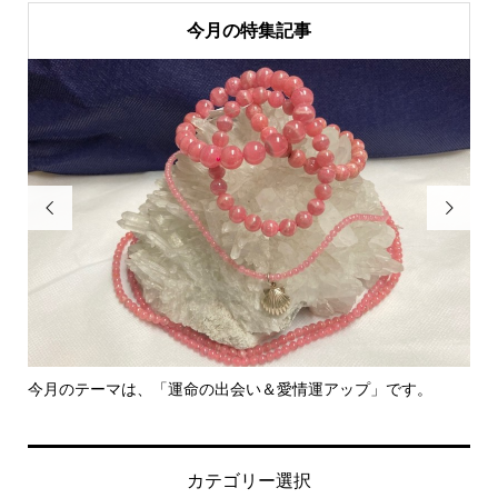
今月の特集記事


今月のテーマは、「運命の出会い＆愛情運アップ」です。
里
カテゴリー選択