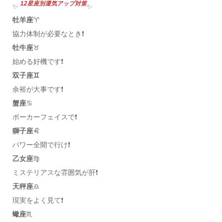
12星座別運気アップ対策
✨
✨
牡羊座
♈️
協力体制が必要なとき❗️
牡牛座
♉️
始める好機です❗️
双子座♊️
余裕が大事です❗️
蟹座
♋️
ポーカーフェイスで❗️
獅子座♌️
パワー全開で行け❗️
乙女座
♍️
ミステリアスな雰囲気が肝❗️
天秤座
♎️
現実をよく見て❗️
蠍座
♏️