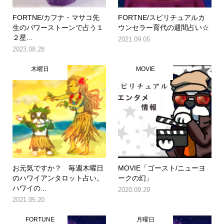
FORTNE/カフナ・マサコ先
FORTNE/スピリチュアルカ
生のパワーストーンで占う１
ウンセラー育代の週間占い☆
２星...
2021.09.05
2023.08.28
木曜日
MOVIE
お元気ですか？ 毎週木曜日
MOVIE「ゴースト/ニューヨ
のハワイアンタロット占い。
ークの幻」
ハワイの...
2020.09.29
2021.05.20
FORTUNE
月曜日