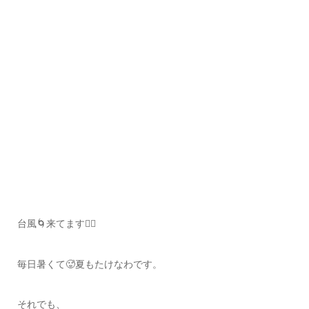
台風🌀来てます😵‍💫
毎日暑くて🥵夏もたけなわです。
それでも、