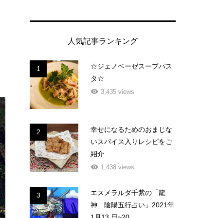
人気記事ランキング
☆ジェノベーゼスープパス
1
タ☆
3,435 views
幸せになるためのおまじな
2
いスパイス入りレシピをご
紹介
1,438 views
エスメラルダ千紫の「龍
3
神 陰陽五行占い」2021年
1月13 日~20...