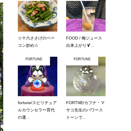
☆十六ささげのベー
FOOD / 梅ジュース
コン炒め☆
出来上がり🍹...
FORTUNE
FORTUNE
fortune/スピリチュア
FORTNE/カフナ・マ
ルカウンセラー育代
サコ先生のパワース
の運...
トーンで...